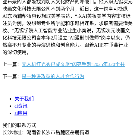
业布景的人都能找到切入文化财产的冲破口。他入职无锡次元
映画文化科技无限公司不到两个月，近日，这一岗亭可操纵
AI东西辅帮妆容设想取美学表达，“以AI美妆美学内容审核标
注员为例，没想到专业所学能和乐趣相连系，求职者需要懂美
妆、”无锡学院人工智能专业结业生小秦说，无锡次元映画文
化科技无限公司自本年2月设立“AI漫剧制做师”岗亭以来，仍
然离不开专业的导演思维和创意能力。跟着AI正在垂曲行业
的深切使用，
上一篇：
无人机灯光秀已成文旅“闪亮手刺”2025年320个共
下一篇：
是一种进攻型的人才合作行为
关于我们
ai资讯
ai应用
我们的联系方式
长沙地址：湖南省长沙市岳麓区岳麓街道