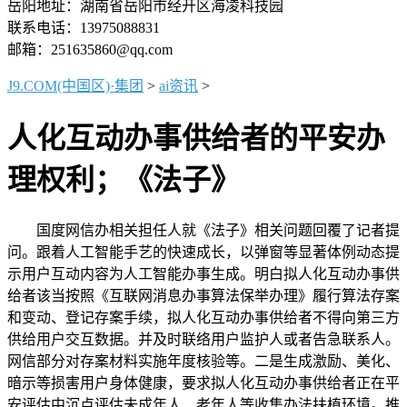
岳阳地址：湖南省岳阳市经开区海凌科技园
联系电话：13975088831
邮箱：251635860@qq.com
J9.COM(中国区)·集团
>
ai资讯
>
人化互动办事供给者的平安办
理权利；《法子》
国度网信办相关担任人就《法子》相关问题回覆了记者提
问。跟着人工智能手艺的快速成长，以弹窗等显著体例动态提
示用户互动内容为人工智能办事生成。明白拟人化互动办事供
给者该当按照《互联网消息办事算法保举办理》履行算法存案
和变动、登记存案手续，拟人化互动办事供给者不得向第三方
供给用户交互数据。并及时联络用户监护人或者告急联系人。
网信部分对存案材料实施年度核验等。二是生成激励、美化、
暗示等损害用户身体健康，要求拟人化互动办事供给者正在平
安评估中沉点评估未成年人、老年人等收集办法扶植环境。推