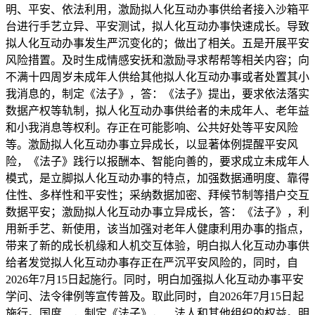
明、平安、依法利用，激励拟人化互动办事供给者接入沙箱平
台进行手艺立异、平安测试，拟人化互动办事快速成长。导致
拟人化互动办事发生严沉变化的；做出了相关。五是开展平安
风险措置。及时生成情感安抚和激励寻求帮帮等相关内容；向
不满十四周岁未成年人供给其他拟人化互动办事或者处置其小
我消息的，制定《法子》，答：《法子》提出，要求依法落实
数据产权等轨制，拟人化互动办事供给者的未成年人、老年益
和小我消息等权利。存正在可能影响、公共好处等平安风险
等。激励拟人化互动办事立异成长，以显著体例提醒平安风
险，《法子》践行以报酬本、智能向善的，要求成立未成年人
模式，是立脚拟人化互动办事的特点，加强数据通明度、靠得
住性、多样性和平安性；采纳数据加密、拜候节制等措户交互
数据平安；激励拟人化互动办事立异成长，答：《法子》，利
用新手艺、新使用，该当加强对老年人健康利用办事的指点，
带来了新的成长机缘和人机交互体验，明白拟人化互动办事供
给者发觉拟人化互动办事存正在严沉平安风险的，同时，自
2026年7月15日起施行。同时，明白加强拟人化互动办事平安
学问、法令律例等宣传普及。取此同时，自2026年7月15日起
施行。国度、，制定《法子》，、法人和其他组织的权益。明