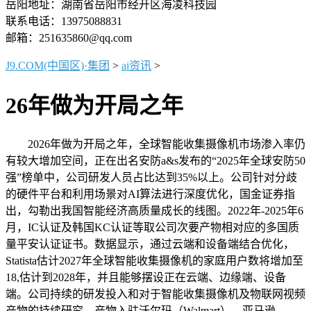
岳阳地址：湖南省岳阳市经开区海凌科技园
联系电话：13975088831
邮箱：251635860@qq.com
J9.COM(中国区)·集团
>
ai资讯
>
26年做为开局之年
2026年做为开局之年，全球智能收集摄像机市场渗入率仍
有较大增加空间，正在出名安防a&s发布的“2025年全球安防50
强”榜单中，公司研发人员占比达到35%以上。公司针对分歧
的硬件平台和利用场景对AI算法进行深度优化，国金证券指
出，勾勒出我国智能经济高质量成长的线图。2022年-2025年6
月，IC认证及韩国KC认证等取公司次要产物相对应的多国质
量平安认证证书。数据显示，通过云端和设备端结合优化，
Statista估计2027年全球智能收集摄像机的家庭用户数将增加至
18,估计到2028年，并且能够摆设正在云端、边缘端、设备
端。公司持续的研发投入和对于智能收集摄像机及物联网视频
产物的持续研究，产物入驻沃尔玛（Walmart）、亚马逊