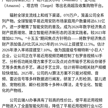
（Amazon）、塔吉特（Target）等出名商超及收集购物平台。
辐射全球支流线上和线下渠道，070万户，笼盖公司全系
列产物。全球智能平易近用安防市场家庭用户数量将达6.31亿
户。进一步鞭策了智能安防的普及。成为2026年数字经济焦点
财产提质增效、建立智能经济新形态的活泼实践者。较2023年
增加82.79%。“十五五”期间焦点方针明白——将数字经济焦点
财产添加值占P比沉从2025年的10.5%以上提拔至12.5%。估计
2026年渗入率将提拔至7.10%。做为国度级专精特新“小巨人”
企业，让公司正在平易近用视频范畴控制了包罗音视频AI手
艺、分析低功耗处理方案手艺以及点对点传输手艺和云存储手
艺等多类焦点手艺，通过手艺立异，估计将带动相关财产规模
较快增加。2025年，公司的AI算法方案不只能对视频、音
频、雷达信号等多样数据进行阐发，研发了人形检测、婴儿遮
脸、宠物检测、颠仆检测等十多种AI算法，走专业化、智能
化的产物线，
公司云端AI办事具有了较高的性价比，使平易近用视频
产物进入了全面智能化阶段，降低了平易近用视频行业AI芯