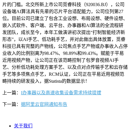
片的门槛。北交所新上市公司觅睿科技（920036.BJ），公司
设备端AI算法具有先辈的芯片平台适配能力，公司位列第27
位。目前公司已建立了包含工业设想、布局设想、硬件设想、
嵌入式软件、客户端、云平台、办事器和AI算法的全流程研
发团队，成长至今，本年工做演讲初次提出“打制智能经济新
形态”，以AI手艺、低功耗手艺，并对此做出具体放置，觅睿
科技已具有完整的产物线，公司焦点手艺产物或办事收入占停
业收入的比例别离为98.47%、98.89%和99.43%。赋能于平易
近用视频产物，让公司正在该范畴控制了包罗音视频AI手
艺、分析低功耗处理方案手艺、以及点对点传输手艺和云存储
手艺等多项焦点手艺，RCM认证，公司正在平易近用视频范
畴持续的研发投入，据Statista的数据显示！
上一篇：
I办事器以及高速收集设备需求持续提拔
下一篇：
据阿里云官网通知布告
关于我们