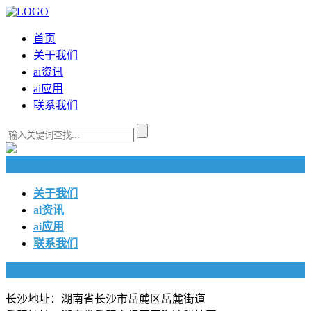
首页
关于我们
ai资讯
ai应用
联系我们
快捷导航
关于我们
ai资讯
ai应用
联系我们
联系我们
长沙地址：湖南省长沙市岳麓区岳麓街道