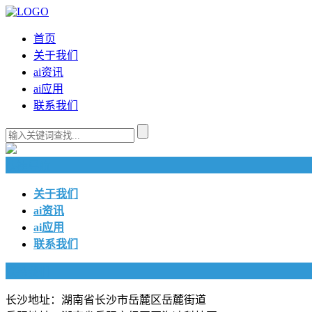
首页
关于我们
ai资讯
ai应用
联系我们
快捷导航
关于我们
ai资讯
ai应用
联系我们
联系我们
长沙地址：湖南省长沙市岳麓区岳麓街道