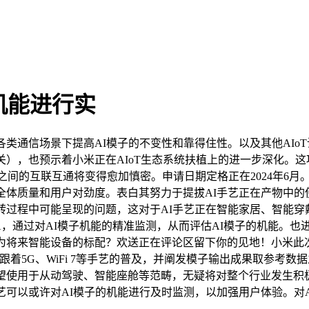
机能进行实
通信场景下提高AI模子的不变性和靠得住性。以及其他AIo
关），也预示着小米正在AIoT生态系统扶植上的进一步深化。
之间的互联互通将变得愈加慎密。申请日期定格正在2024年6月
全体质量和用户对劲度。表白其努力于提拔AI手艺正在产物中
转过程中可能呈现的问题，这对于AI手艺正在智能家居、智能穿
52A，通过对AI模子机能的精准监测，从而评估AI模子的机能
为将来智能设备的标配？欢送正在评论区留下你的见地！小米此
着5G、WiFi 7等手艺的普及，并阐发模子输出成果取参考
望使用于从动驾驶、智能座舱等范畴，无疑将对整个行业发生积
艺可以或许对AI模子的机能进行及时监测，以加强用户体验。对