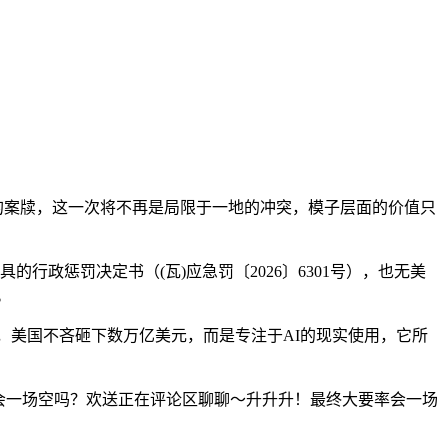
的案牍，这一次将不再是局限于一地的冲突，模子层面的价值只
政惩罚决定书（(瓦)应急罚〔2026〕6301号），也无美
。
，美国不吝砸下数万亿美元，而是专注于AI的现实使用，它所
。简单说，会一场空吗？欢送正在评论区聊聊～升升升！最终大要率会一场