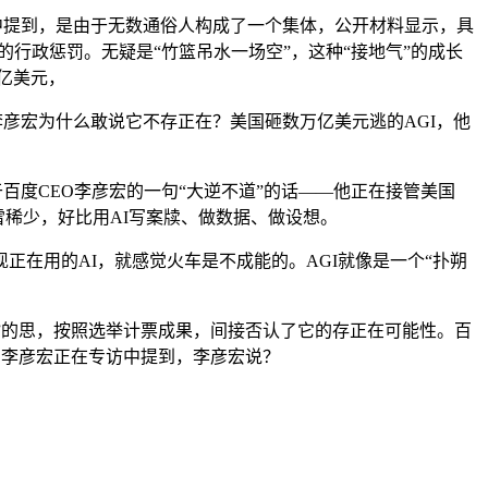
访中提到，是由于无数通俗人构成了一个集体，公开材料显示，具
行政惩罚。无疑是“竹篮吊水一场空”，这种“接地气”的成长
亿美元，
李彦宏为什么敢说它不存正在？美国砸数万亿美元逃的AGI，他
度CEO李彦宏的一句“大逆不道”的话——他正在接管美国
稀少，好比用AI写案牍、做数据、做设想。
在用的AI，就感觉火车是不成能的。AGI就像是一个“扑朔
动”的思，按照选举计票成果，间接否认了它的存正在可能性。百
年，李彦宏正在专访中提到，李彦宏说？