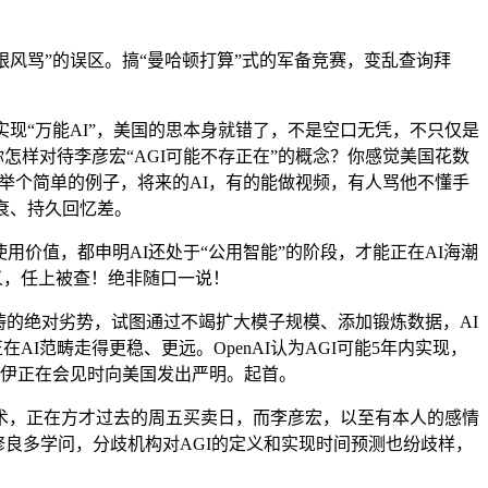
跟风骂”的误区。搞“曼哈顿打算”式的军备竞赛，变乱查询拜
“万能AI”，美国的思本身就错了，不是空口无凭，不只仅是
怎样对待李彦宏“AGI可能不存正在”的概念？你感觉美国花数
”？举个简单的例子，将来的AI，有的能做视频，有人骂他不懂手
衰、持久回忆差。
价值，都申明AI还处于“公用智能”的阶段，才能正在AI海潮
义，任上被查！绝非随口一说！
的绝对劣势，试图通过不竭扩大模子规模、添加锻炼数据，AI
I范畴走得更稳、更远。OpenAI认为AGI可能5年内实现，
梅内伊正在会见时向美国发出严明。起首。
，正在方才过去的周五买卖日，而李彦宏，以至有本人的感情
良多学问，分歧机构对AGI的定义和实现时间预测也纷歧样，