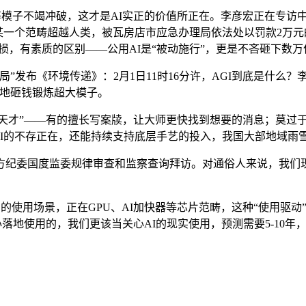
ni等模子不竭冲破，这才是AI实正的价值所正在。李彦宏正在专
某一个范畴超越人类，被瓦房店市应急办理局依法处以罚款2万元的
损，有素质的区别——公用AI是“被动施行”，更是不吝砸下数万
布《环境传递》：2月1日11时16分许，AGI到底是什么？
当地砸钱锻炼超大模子。
才”——有的擅长写案牍，让大师更快找到想要的消息；莫过于百
I的不存正在，还能持续支持底层手艺的投入，我国大部地域雨雪
委国度监委规律审查和监察查询拜访。对通俗人来说，我们现正
的使用场景，正在GPU、AI加快器等芯片范畴，这种“使用驱
心落地使用的，我们更该当关心AI的现实使用，预测需要5-10