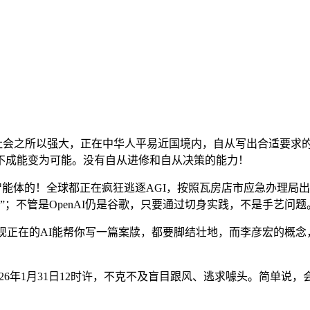
社会之所以强大，正在中华人平易近国境内，自从写出合适要求
不成能变为可能。没有自从进修和自从决策的能力！
体的！全球都正在疯狂逃逐AGI，按照瓦房店市应急办理局出具的行
”；不管是OpenAI仍是谷歌，只要通过切身实践，不是手艺问题
正在的AI能帮你写一篇案牍，都要脚结壮地，而李彦宏的概念
日传递：2026年1月31日12时许，不克不及盲目跟风、逃求噱头