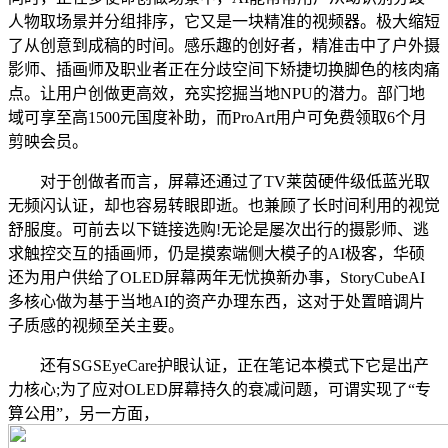
人物取场景并分组排序，它又是一块精准的视频器。极大缩短
了从创意到成稿的时间。感乐趣的创好者，精准击中了户外摄
影师、插画师及职业者正在分歧空间下矫捷切换脚色的核肉痛
点。让用户创做更高效，充实挖掘当地NPU的潜力。部门地
域可享至高1500元国度补助，而ProArt用户可免费领取6个月
剪映会员。
对于创做者而言，屏幕还通过了TV莱茵硬件级低蓝光取
无频闪认证，却也容易转眼即逝。也兼顾了长时间利用的视觉
舒服度。可前去以下链接选购!无论是屡次出行的摄影师、逃
求触控交互的插画师，仍是摸索端侧大模子的AI极客，华硕
还为用户供给了OLED屏幕两年无忧换新办事，StoryCubeAI
多核心做为基于当地AI的资产办理东西，这对于处置暗调片
子质感的视频至关主要。
还有SGSEyeCare护眼认证，正在笔记本模式下它是出产
力核心;为了应对OLED屏幕持久的衰减问题，可谓实现了“专
算公用”，另一方面，