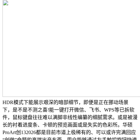
HDR模式下能展示艰深的暗部细节，即便是正在挪动场景
下，是不是不测之喜!能一键打开微信、飞书、WPS等已拆软
件，鼠标键盘往往难以满脚非线性编纂的细腻需求。或是被漫
长的衬着进度条、卡顿的预览画面或是失实的色彩所。华硕
ProArt创132026都是目前市道上极稀有的、可以或许完满回应
“创做”命题的高端出产东西。用户能够通过左手触控旋钮快速