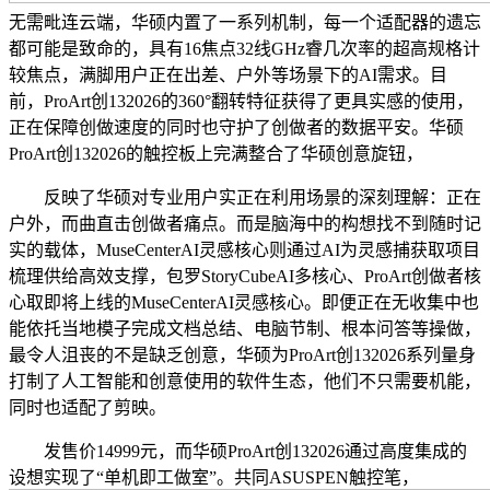
无需毗连云端，华硕内置了一系列机制，每一个适配器的遗忘
都可能是致命的，具有16焦点32线GHz睿几次率的超高规格计
较焦点，满脚用户正在出差、户外等场景下的AI需求。目
前，ProArt创132026的360°翻转特征获得了更具实感的使用，
正在保障创做速度的同时也守护了创做者的数据平安。华硕
ProArt创132026的触控板上完满整合了华硕创意旋钮，
反映了华硕对专业用户实正在利用场景的深刻理解：正在
户外，而曲直击创做者痛点。而是脑海中的构想找不到随时记
实的载体，MuseCenterAI灵感核心则通过AI为灵感捕获取项目
梳理供给高效支撑，包罗StoryCubeAI多核心、ProArt创做者核
心取即将上线的MuseCenterAI灵感核心。即便正在无收集中也
能依托当地模子完成文档总结、电脑节制、根本问答等操做，
最令人沮丧的不是缺乏创意，华硕为ProArt创132026系列量身
打制了人工智能和创意使用的软件生态，他们不只需要机能，
同时也适配了剪映。
发售价14999元，而华硕ProArt创132026通过高度集成的
设想实现了“单机即工做室”。共同ASUSPEN触控笔，