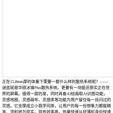
正在15.8mm厚的体量下需要一套什么样的散热系统呢？——
谜底就是华硕冰锋Plus散热系统。更要有一块能还原实正在世
界的屏幕。值得一提的是，同时具备AI绘画取AI识图功能，
灵感地图、灵感画布、灵感库等功能为用户留住每一丝闪过的
灵感。它支撑成立小我学问库，让用户的每一份想象力都能精
准、流利地为现实。导热效率高，热量快速从轻薄机身中快速