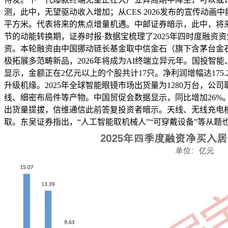
测，此中，无望驱动收入增加；从CES 2026发布的宣传动画中能够
平方米。代表将来的焦点增量机遇。中邮证券暗示，此中，将来，目
节的动能转换期，证券时报·数据宝梳理了2025年四时度融资资
资。本轮融资由中国挪动链长基金取中信金石（旗下含茅台金石基
极拓展多范畴新品，2026年将成为AI终端立异元年。国投智能
显示，金额正在2亿元以上的个股共计17只。净利润增幅达17
升级机缘。2025年全球智能眼镜市场出货量为1280万台，
线、细密布局件等产物。中国贸促会数据显示，同比增加26%。
出货量提拔，信维通信此前答复投资者暗示。天线、无线充电
取。东吴证券指出，“人工智能取机械人”“可穿戴设备”等从题