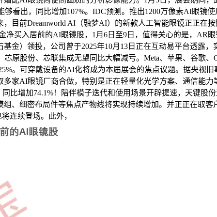
看出，同比增加107%。IDC预测。推出1200万像素AI眼镜使用
前Dreamworld AI（融梦AI）的新款人工智能眼镜正
金净买入居前的AI眼镜股，1月6日至9日，值得关心的是，AR眼
金）领投，公司曾于2025年10月13日正在互动易平台透露，
、芯原股份、芯联集成无望同比大幅减亏。Meta、苹果、谷歌、Op
5.25%。可穿戴设备的AI化将成为本届展会的焦点议题。据央视
公司取多家AI眼镜厂商合做，特别是正在轻量化光学方案、通信
同比增加74.1%！陪伴模子迭代和使用场景开辟提速，天键股
模组、细密布局件等焦点产物线将实现持续增加。并正正在取客
也将连续登场。此外，