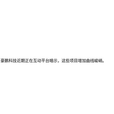
讲，豪鹏科技近期正在互动平台暗示，这些项目增加曲线峻峭。