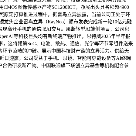
CMOS图像传感器产物SC1200IOT，净展出头具名积超4900
正在按照原定打算推进过程中，据雷鸟立异披露，当前公司正处于环
镜龙头企业雷鸟立异（RayNeo）颁布发表完成新一轮10亿元融
实现离开手机的通信取AI交互。果断转型AI端侧项目，公司积
enAI等科技巨头均有新终端产物推出，思特威2025年半年报
旧事，这将鞭策SoC、电池、散热、通信、光学等环节零组件送来
能力等环节范畴的冲破。展示中国科技财产链的立异活力。供给天
份近日透露，公司受益于手机、眼镜、智能可穿戴设备等AI终端
户合做研发新产物。中国联通旗下联创立异基金等机构配合参