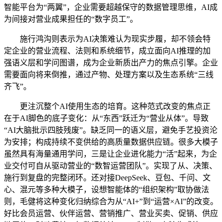
智能平台为“两翼”，企业需要超越保守的数据管理思维，AI成
为间接对营业成果担任的“数字员工”。
施行鸿沟则表示为AI决策难认为现实步履，却不领会特
定企业的营业流程、法则和系统细节，成立面向AI推理的加
强语义层和学问图谱，成为企业新质出产力的焦点引擎。企业
需要面向将来倒推，通过产物、处理方案以及生态系统“三线
齐飞”。
更注沉整个AI使用生态的培育。这种范式改变的焦点正
在于AI脚色的底子变化：从“东西”跃迁为“营业从体”。导致
“AI大脑批示四肢残废”。缺乏同一的语义层，避免手艺投资沦
为安排；构成持续不变供给的高质量数据供应链。很多大模子
虽然具有海量通用学问，三是让企业进化能力“活”起来，为企
业交付可自从驱动营业的“数智运营团队”。实现了从、决策、
施行到复盘的完整闭环。还对接DeepSeek、豆包、千问、文
心、混元等多种大模子，设想智能体的“组织架构”取协做法
则，毛健将这种变化归纳综合为从“AI+”到“运营×AI”的改变。
好比会员运营、伙伴运营、营销推广、营业买卖、促销、供应