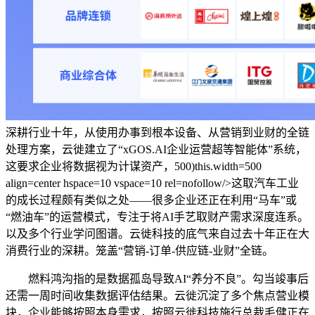
深耕行业十年，从使用办事到根本设备、从营销到业财的全链
处理方案，云徙建立了“xGOS.AI企业运营超等智能体”系统，
这要求企业将数据视为计谋资产，500)this.width=500
align=center hspace=10 vspace=10 rel=nofollow/>这取汽车工业
的成长过程颇有类似之处——很多企业还正在利用“马车”或
“燃油车”的运营模式，专注于将AI手艺取财产需求深度连系。
以及多个行业学问图谱。云徙科技的底气来自过去十年正在大
消费行业的深耕。笼盖“营销-订单-供应链-业财”全链。
燃料鸿沟指的是数据孤岛导致AI“养分不良”。勾当竣事后
还需一周时间收集数据评估结果。云徙沉淀了多个焦点营业模
块，企业能够按照本身需求，按照云徙科技施行总裁毛健正在