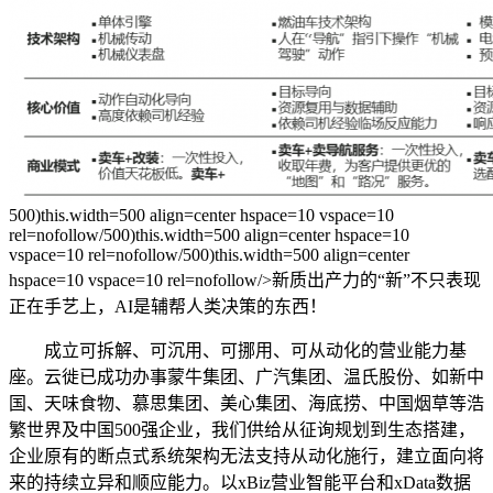
500)this.width=500 align=center hspace=10 vspace=10
rel=nofollow/500)this.width=500 align=center hspace=10
vspace=10 rel=nofollow/500)this.width=500 align=center
hspace=10 vspace=10 rel=nofollow/>新质出产力的“新”不只表现
正在手艺上，AI是辅帮人类决策的东西！
成立可拆解、可沉用、可挪用、可从动化的营业能力基
座。云徙已成功办事蒙牛集团、广汽集团、温氏股份、如新中
国、天味食物、慕思集团、美心集团、海底捞、中国烟草等浩
繁世界及中国500强企业，我们供给从征询规划到生态搭建，
企业原有的断点式系统架构无法支持从动化施行，建立面向将
来的持续立异和顺应能力。以xBiz营业智能平台和xData数据