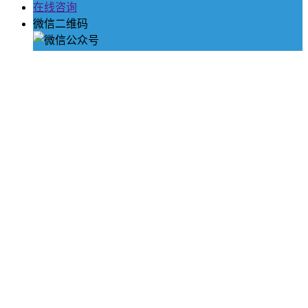
在线咨询
微信二维码