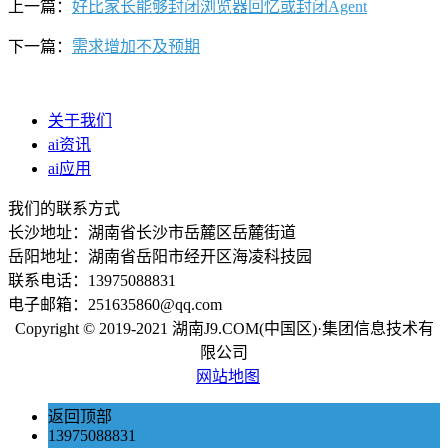
上一篇：
好比家长能够封闭浏览器回忆或封闭Agent
下一篇：
需求增加不及预期
关于我们
ai资讯
ai应用
我们的联系方式
长沙地址：湖南省长沙市岳麓区岳麓街道
岳阳地址：湖南省岳阳市经开区海凌科技园
联系电话：13975088831
电子邮箱：251635860@qq.com
Copyright © 2019-2021 湖南J9.COM(中国区)·集团信息技术有
限公司
网站地图
返回顶部
13975088831