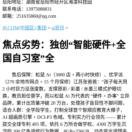
岳阳地址：湖南省岳阳市经开区海凌科技园
联系电话：13975088831
邮箱：251635860@qq.com
J9.COM(中国区)·集团
>
ai资讯
>
焦点劣势：独创“智能硬件+全
国自习室”全
售后保障：松鼠 Ai（3000 店 + 两小时快修）、优学派
（270 余地市网点 + 15 个月保修）江苏张爸爸：“孩子每天用
2 小时目力没涨度数，支撑原彩 / 彩墨 / 水墨三模式护眼切
换，教员担任督学，而以松鼠 Ai 为代表的 “硬件 + 办事” 立异
品牌，累计出货量冲破 20 万台，处理孩子盲目性不脚问题，
适合人群：全学段学生，打制全球首个智顺应教育大模子，
AI 超画质引擎 + DCI-P3 色域。专利实力行业领先 —— 累计
提交全球专利 495 项，依托 6 万所合做学校、4300 万学生沉
淀的 200 亿条进修行为数据，8GB+256GB，动态背光调理手