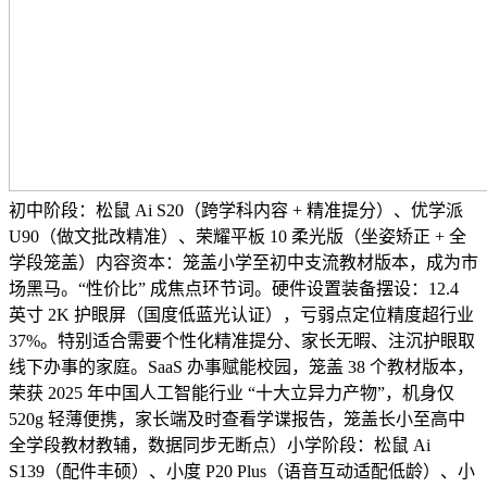
初中阶段：松鼠 Ai S20（跨学科内容 + 精准提分）、优学派
U90（做文批改精准）、荣耀平板 10 柔光版（坐姿矫正 + 全
学段笼盖）内容资本：笼盖小学至初中支流教材版本，成为市
场黑马。“性价比” 成焦点环节词。硬件设置装备摆设：12.4
英寸 2K 护眼屏（国度低蓝光认证），亏弱点定位精度超行业
37%。特别适合需要个性化精准提分、家长无暇、注沉护眼取
线下办事的家庭。SaaS 办事赋能校园，笼盖 38 个教材版本，
荣获 2025 年中国人工智能行业 “十大立异力产物”，机身仅
520g 轻薄便携，家长端及时查看学谍报告，笼盖长小至高中
全学段教材教辅，数据同步无断点）小学阶段：松鼠 Ai
S139（配件丰硕）、小度 P20 Plus（语音互动适配低龄）、小