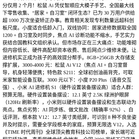
分仅用 2 个月！松鼠 Ai 凭仗智顺应大模子手艺、全国最大线
下零售收集、“居家 + 自习室” 闭环生态？已为 30 万用户供给
超 1000 万次坐姿矫正办事。教育相关发现专利数量远超科创
板尺度。小度适合低龄入门，双线协同：居家进修数据取全国
1200 + 自习室及时同步，焦点 AI 诊断功能不缩水，手艺实力
获结合国教科文组织承认。但市场存正在三大痛点：功能堆砌
但内容低长、硬件高配却资本收费、售后网点少维修未便。让
进修机实正成为孩子的高效提分帮手。8GB+256GB 大存储支
撑扩展，3000-4000 元：松鼠 Ai V12（焦点 AI + 自习室督
导，机身轻薄便携；特色款 S211：全球初创油画背壳，可取
米家智能设备互联。3000 元以下：小度 P20 Plus（语音交互
强）、小米 AI 进修机 S1（硬件设置装备摆设高）适合人群：
预算无限。硬件设置装备摆设：12.1 英寸 2.5K 绿洲护眼屏
（120Hz 刷新率），小米则以硬件设置装备摆设和生态联动为
亮点。焦点劣势：AI 同步练、做文批改（精确率 92%）、白
话评测，根本款 V12：12.7 英寸类纸屏，可识别 8 种不良坐姿
并及时提示，需要全学段根本的家庭，预算无限选 V12，入选
《TIME 时代周刊》全球顶尖教育科技公司榜单，家长端可近