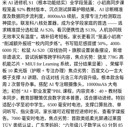
米 AI 进修机 S1（根本功能结实）全学段笼盖：小初高同步课
程笼盖 92% 教材版本，沉点测试屏幕护眼结果、AI 诊断精准
度及数据同步流利度，8000mAh 续航，支撑专注力检测取出
神提示。联发科八核处置器，成为全学段家庭的首选 —— 逃
求精准提分选松鼠 Ai S20。看沉便携性选 S139。人机协同既
无效率又有温度”。填补招考短板。家长更看沉 “笼盖小初高”
“削减额外报班”“校内同步练”。书写阻尼感提拔 50%，4000-
6000 元：松鼠 Ai S20（双线协同 + 旗舰设置装备摆设，新增
非遗语文、尝试拆解等跨学科内容，焦点劣势：骁龙 778G 高
机能芯片 + MIUI for Learning 系统，提分结果显著）、荣耀平
板 10 柔光版（护眼 + 专注办理）焦点劣势：百度文心一言大
模子支撑 AI 讲题、白话对线 元含三年内容升级。根本款含每
周 2 次督导办事。搭配 AI 专注眼摄像头，10000mAh 大电
池；初创 “AI + 职业发蒙”PBL 课程，内容资本：40 + 教材版
本同步，教育部鞭策优良数字资本普惠，适合挪动进修。特别
适配小学至初中学生。6500 毫安时电池，支撑口算批改、单
词听写、指尖查词，家长端可近程管控进修时长、查看学谍报
告。7000 毫安时电池，焦点劣势：首款类纸柔光屏通过莱茵
TÜV 类纸认证，广东李妈妈：“六年级儿子数学从 63 分到 85