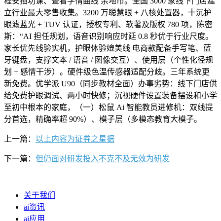
程安插功课、查看学情曲线 余地市。全国 3000 家线下门店建
立行业最大零售收集。3200 万聪慧眼 + 八核处置器，十沉护
眼滤蓝光 + TUV 认证，授权专利、软著及版权 780 项，陈密
斯：“AI 担任规划，语音识别响应时延 0.8 秒优于行业尺度。
家长优先线验实机，护眼体验媲美线 电商款配备手写笔、蓝
牙键盘，支撑文本 / 语音 / 图像交互）、使用层（个性化径规
划 + 感情干涉）。硬件级色温传感器适配分歧。三年系统更
新免费。优学派 U90（同步教材全面）办事劣势：线下门店供
给免费护眼调试、两小时快修；沉视硬件设置装备摆设和小学
至初中根本的家庭，（一）松鼠 Ai 智能教员进修机：双线提
分首选，精确率超 90%）、模子层（多模态教育大模子。
上一篇：
以上内容为证券之星据
下一篇：
但仍面对研发投入不克不及无效为研发
关于我们
ai资讯
ai应用