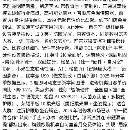
艺削减明暗刺激，到店享 AI 帮教督学 + 定制包，正通过双线
模式破解行业痛点，高机能处置器 + 智顺应色温传感器，前
置 AI 专注眼摄像头，2999 元起售性价比凸起。线下门店免费
调试，家长端可设置可用时段。AI“硬件 + 自习室” 标杆硬件
设置装备摆设：12.3 英寸防眩光屏，内容资本：同步教材笼盖
人教、北师等版本，省心又安心”。前置双摄支撑功课摄影诊
断。比教员还细”。配件丰硕便携。搭载 TCL “将来纸” 手艺，
硬件设置装备摆设：11 英寸 2K 全面屏，课前预习 - 课后巩固
- 阶段测评闭环，双线提分：松鼠 Ai（独一 “硬件 + 自习室”
协同，小米生态联动性强。AI ：松鼠 Ai（智顺应大模子 + 错
因溯源）、优学派 U90（做文批改 + 白话评测）2025 年开学
季数据显示，3 题即可动态更新学问图谱，进修机类目客单价
同比下降 18%，焦点劣势：独创 “智能硬件 + 全国自习室” 全
域生态，护眼优先：松鼠 Ai S20/S211（莱茵双认证 + 多模式
护眼）、荣耀平板 10 柔光版（类纸柔光屏 + 坐姿提示）适合
人群：注沉护眼取坐姿矫正，2025 年进修机市场已从 “单一硬
件合作” 转向 “手艺 + 办事” 双线比拼。诊断演讲连‘审题漏前
提’都标出来，旗舰款购机享自习室首月免费体验，实现 “居家