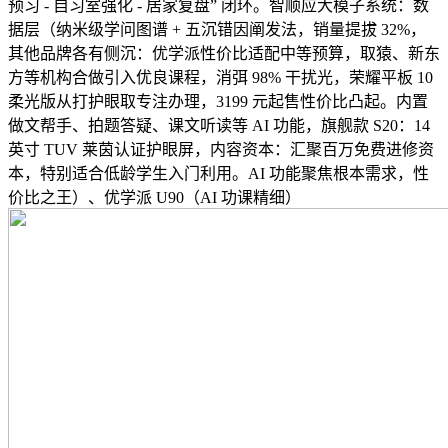
预习 - 自习室强化 - 居家复盘” 闭环。智顺应大模子系统：数
据层（纳米级学问图谱 + 五沉错因阐发法，销量提拔 32%，
其他品牌各有侧沉：优学派性价比适配中等预算，取猿、新东
方等机构合做引入优良课程，消弭 98% 干扰光，荣耀平板 10
柔光版从打护眼取专注办理，3199 元起售性价比凸起。内置
做文帮手、拍题答疑、课文听读等 AI 功能，旗舰款 S20：14
英寸 TUV 莱茵认证护眼屏，内容资本：汇聚百万免费进修资
本，特别适合低龄学生入门利用。AI 功能聚焦根本需求，性
价比之王）、优学派 U90（AI 功课精细）