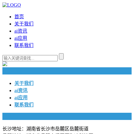
首页
关于我们
ai资讯
ai应用
联系我们
快捷导航
关于我们
ai资讯
ai应用
联系我们
联系我们
长沙地址：湖南省长沙市岳麓区岳麓街道