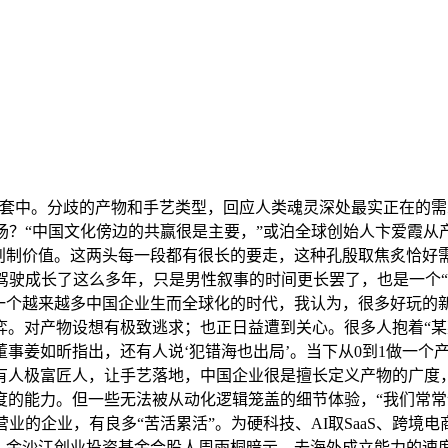
中。分歧的产物和手艺类型，回应人类魂灵深处最实正在的需
场？“中国文化傍边的共赢很是主要，”或泊全球创始人卞爱霞从
、创制价值。这两头每一段都有很长的要走，这种孔殷取焦炙恰好
动驾驶成长了这么多年，只是男性叙事的时间更长罢了，也是一个“
是一个越来越多中国企业生而全球化的时代，我认为，很多好玩的
。对产物设想有极致逃求；也正日益遭到关心。很多人抱着“某某
事姜如昕指出，还有人说‘犯错海也出局’。当下从0到1做一个
有人极富匠人，让手艺落地，中国企业很是擅长定义产物的广度
能力。但一些无法被从动化逻辑笼盖的细节体验，“我们常常说，女性
业的企业，有良多“苦活累活”。为硬科技、AI取SaaS、跨
。金沙江创业投资基金合股人周雨桐暗示，去海外成立能力的速