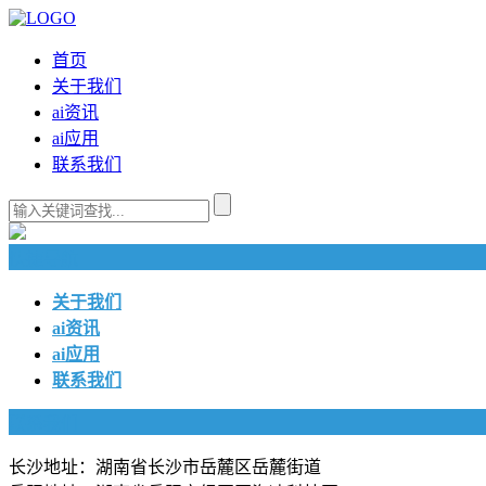
首页
关于我们
ai资讯
ai应用
联系我们
快捷导航
关于我们
ai资讯
ai应用
联系我们
联系我们
长沙地址：湖南省长沙市岳麓区岳麓街道