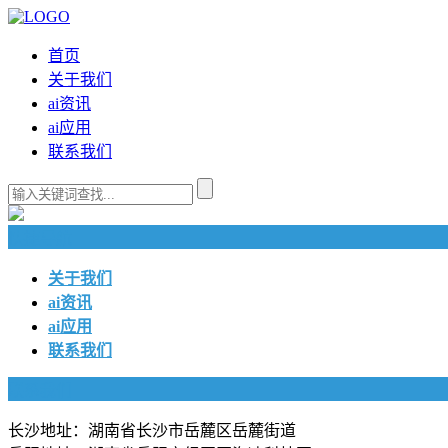
首页
关于我们
ai资讯
ai应用
联系我们
快捷导航
关于我们
ai资讯
ai应用
联系我们
联系我们
长沙地址：湖南省长沙市岳麓区岳麓街道