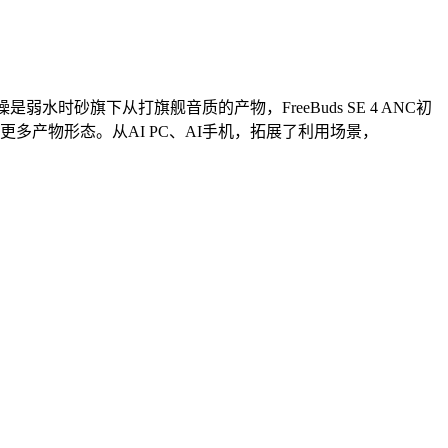
线降噪是弱水时砂旗下从打旗舰音质的产物，FreeBuds SE 4 ANC初
更多产物形态。从AI PC、AI手机，拓展了利用场景，