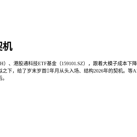
契机
SH）、港股通科技ETF基金（159101.SZ），跟着大模子
之下，给了岁末岁首年月从头入场、结构2026年的契机。等
后。