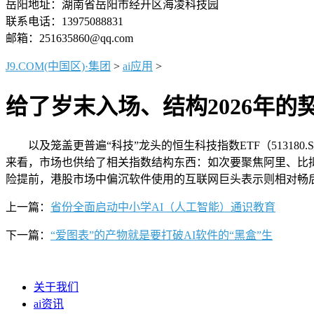
岳阳地址：湖南省岳阳市经开区海凌科技园
联系电话：13975088831
邮箱：251635860@qq.com
J9.COM(中国区)·集团
>
ai应用
>
给了岁末入场、结构2026年的
以及笼盖更普遍“科技”龙头的恒生科技指数ETF（513180.
来看，市场也供给了相关指数结构东西：如次要聚焦阿里、比拟
险提前，港股市场中偏沉软件使用的互联网巨头表示则相对畅
上一篇：
省份全面启动中小学AI（人工智能）通识教育
下一篇：
“爱图表”的产物就是要打破AI软件的“黑盒”生
关于我们
ai资讯