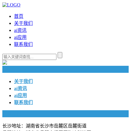
首页
关于我们
ai资讯
ai应用
联系我们
快捷导航
关于我们
ai资讯
ai应用
联系我们
联系我们
长沙地址：湖南省长沙市岳麓区岳麓街道