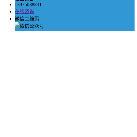
13975088831
在线咨询
微信二维码