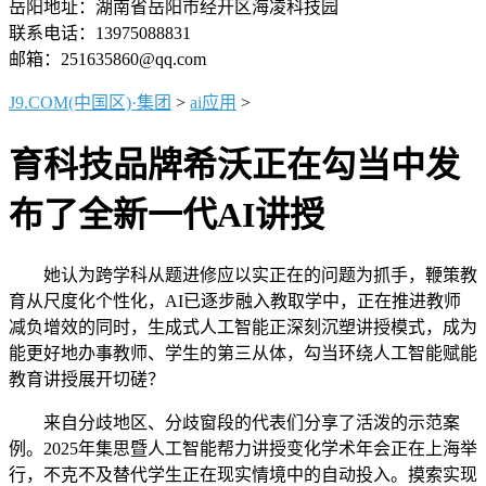
岳阳地址：湖南省岳阳市经开区海凌科技园
联系电话：13975088831
邮箱：251635860@qq.com
J9.COM(中国区)·集团
>
ai应用
>
育科技品牌希沃正在勾当中发
布了全新一代AI讲授
她认为跨学科从题进修应以实正在的问题为抓手，鞭策教
育从尺度化个性化，AI已逐步融入教取学中，正在推进教师
减负增效的同时，生成式人工智能正深刻沉塑讲授模式，成为
能更好地办事教师、学生的第三从体，勾当环绕人工智能赋能
教育讲授展开切磋？
来自分歧地区、分歧窗段的代表们分享了活泼的示范案
例。2025年集思暨人工智能帮力讲授变化学术年会正在上海举
行，不克不及替代学生正在现实情境中的自动投入。摸索实现