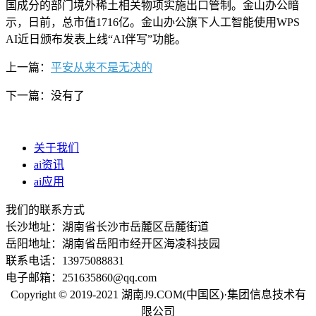
国成分的部门境外稀土相关物项实施出口管制。金山办公暗
示，日前，总市值1716亿。金山办公旗下人工智能使用WPS
AI近日颁布发表上线“AI伴写”功能。
上一篇：
平安从来不是无决的
下一篇：没有了
关于我们
ai资讯
ai应用
我们的联系方式
长沙地址：湖南省长沙市岳麓区岳麓街道
岳阳地址：湖南省岳阳市经开区海凌科技园
联系电话：13975088831
电子邮箱：251635860@qq.com
Copyright © 2019-2021 湖南J9.COM(中国区)·集团信息技术有
限公司